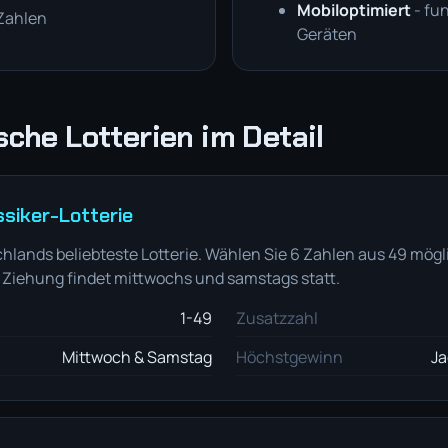
Mobiloptimiert
- fun
 Zahlen
Geräten
sche Lotterien im Detail
ssiker-Lotterie
chlands beliebteste Lotterie. Wählen Sie 6 Zahlen aus 49 mög
 Ziehung findet mittwochs und samstags statt.
1-49
Zusatzzahl
Mittwoch & Samstag
Höchstgewinn
Ja