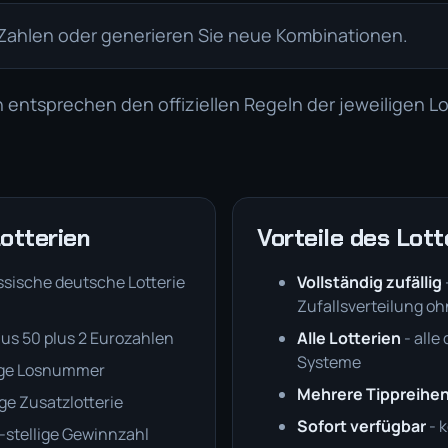
 Zahlen oder generieren Sie neue Kombinationen.
n entsprechen den offiziellen Regeln der jeweiligen Lo
otterien
Vorteile des Lot
assische deutsche Lotterie
Vollständig zufällig
Zufallsverteilung o
aus 50 plus 2 Eurozahlen
Alle Lotterien
- alle
Systeme
lige Losnummer
Mehrere Tippreihe
ige Zusatzlotterie
Sofort verfügbar
- 
7-stellige Gewinnzahl