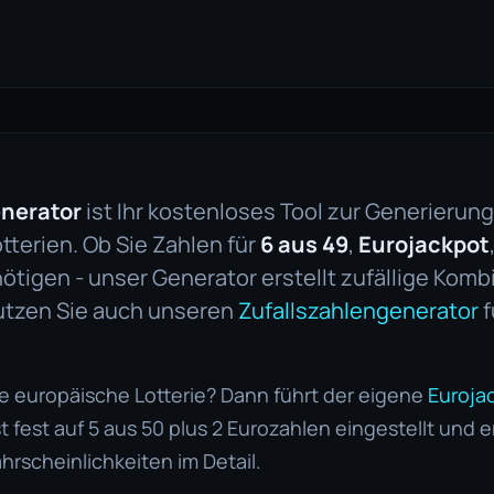
enerator
ist Ihr kostenloses Tool zur Generierun
tterien. Ob Sie Zahlen für
6 aus 49
,
Eurojackpot
ötigen - unser Generator erstellt zufällige Kom
Nutzen Sie auch unseren
Zufallszahlengenerator
f
die europäische Lotterie? Dann führt der eigene
Euroja
ist fest auf 5 aus 50 plus 2 Eurozahlen eingestellt und 
rscheinlichkeiten im Detail.