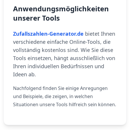
Anwendungsmöglichkeiten
unserer Tools
Zufallszahlen-Generator.de
bietet Ihnen
verschiedene einfache Online-Tools, die
vollständig kostenlos sind. Wie Sie diese
Tools einsetzen, hängt ausschließlich von
Ihren individuellen Bedürfnissen und
Ideen ab.
Nachfolgend finden Sie einige Anregungen
und Beispiele, die zeigen, in welchen
Situationen unsere Tools hilfreich sein können.