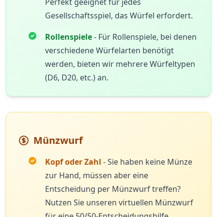
Perfekt geeignet für jedes
Gesellschaftsspiel, das Würfel erfordert.
Rollenspiele
- Für Rollenspiele, bei denen
verschiedene Würfelarten benötigt
werden, bieten wir mehrere Würfeltypen
(D6, D20, etc.) an.
Münzwurf
Kopf oder Zahl
- Sie haben keine Münze
zur Hand, müssen aber eine
Entscheidung per Münzwurf treffen?
Nutzen Sie unseren virtuellen Münzwurf
für eine 50/50-Entscheidungshilfe.