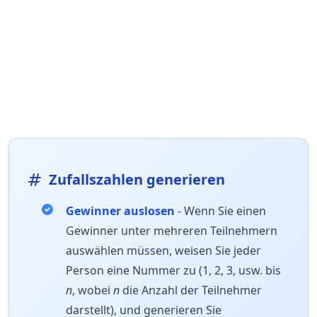
Zufallszahlen generieren
Gewinner auslosen
- Wenn Sie einen
Gewinner unter mehreren Teilnehmern
auswählen müssen, weisen Sie jeder
Person eine Nummer zu (1, 2, 3, usw. bis
n
, wobei
n
die Anzahl der Teilnehmer
darstellt), und generieren Sie